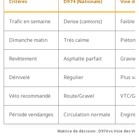
Critères
D974 (Nationale)
Voie de
Trafic en semaine
Dense (camions)
Faible (
Dimanche matin
Très calme
Piéton
Revêtement
Asphalte parfait
Gravier
Dénivelé
Régulier
Plus va
Vélo recommandé
Route/Gravel
VTC/Gr
Période vendanges
Circulation normale
Engins 
Matrice de décision : D974 vs Voie des Vig